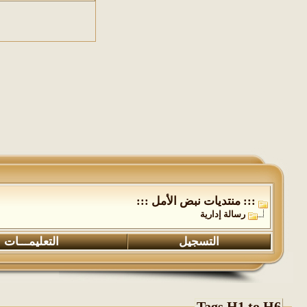
::: منتديات نبض الأمل :::
رسالة إدارية
التسجيل
التعليمـــات
Tags H1 to H6