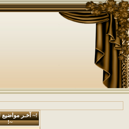
!~ آخـر مواضيع 
~!