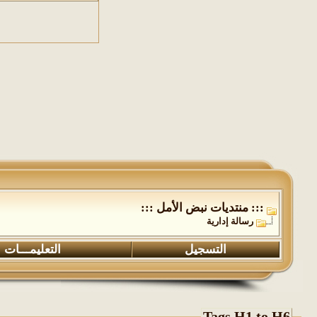
::: منتديات نبض الأمل :::
رسالة إدارية
التسجيل
التعليمـــات
Tags H1 to H6