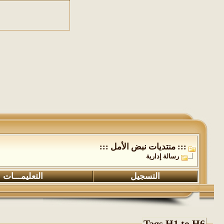
::: منتديات نبض الأمل :::
رسالة إدارية
التسجيل
التعليمـــات
Tags H1 to H6