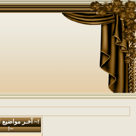
!~ آخـر مواضيع 
~!