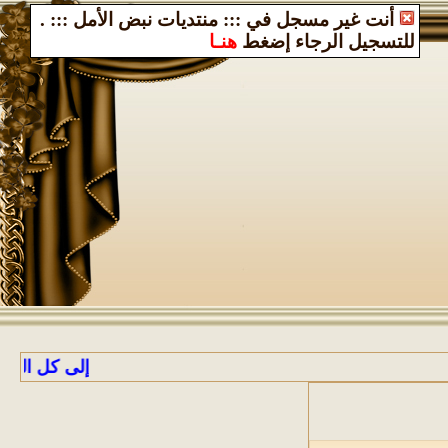
أنت غير مسجل في ::: منتديات نبض الأمل :::
.
للتسجيل الرجاء إضغط
هنـا
إلى كل الراغبين با