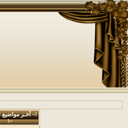
!~ آخـر مواضيع 
~!