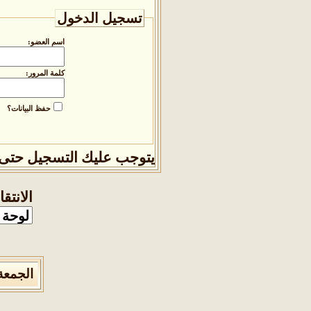
تسجيل الدخول
اسم العضو:
كلمة المرور:
حفظ البيانات؟
يتوجب عليك
التسجيل
حتى 
الانتق
الجمعة 7 من اغسطس 2026 , الساعة الان :50:07