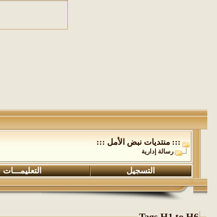
::: منتديات نبض الأمل :::
رسالة إدارية
التسجيل
التعليمـــات
Tags H1 to H6