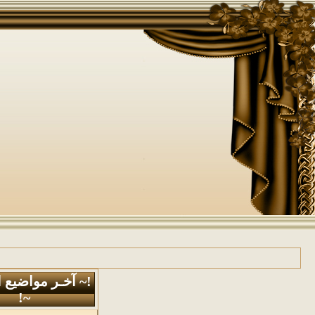
!~ آخـر مواضيع 
~!