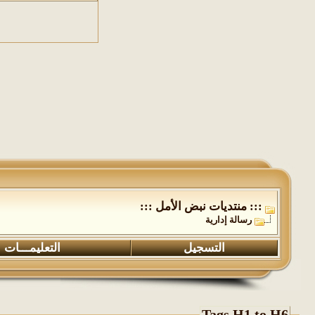
::: منتديات نبض الأمل :::
رسالة إدارية
التسجيل
التعليمـــات
Tags H1 to H6