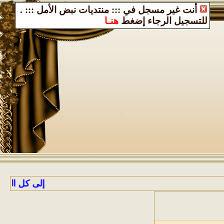
أنت غير مسجل في ::: منتديات نبض الأمل :::
.
للتسجيل الرجاء إضغط
هنـا
إلى كل الراغبين با