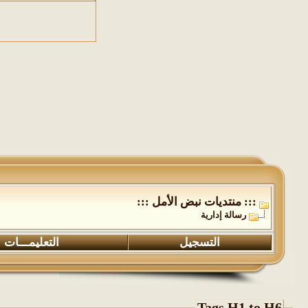
::: منتديات نبض الأمل :::
رسالة إدارية
التسجيل
التعليمـــات
Tags H1 to H6