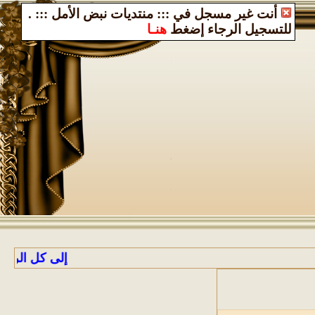
أنت غير مسجل في ::: منتديات نبض الأمل :::
.
للتسجيل الرجاء إضغط
هنـا
إلى كل الراغبين با