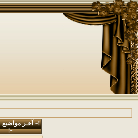
!~ آخـر مواضيع 
~!