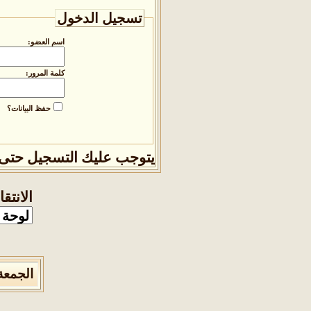
تسجيل الدخول
اسم العضو:
كلمة المرور:
حفظ البيانات؟
يتوجب عليك
التسجيل
حتى 
الانتق
الجمعة 7 من اغسطس 2026 , الساعة الان :28:33