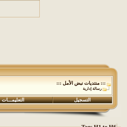
::: منتديات نبض الأمل :::
رسالة إدارية
التسجيل
التعليمـــات
Tags H1 to H6