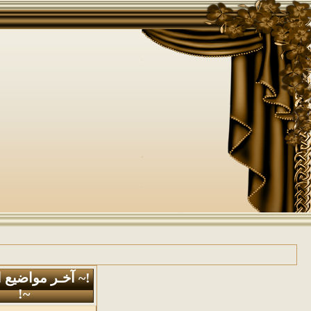
!~ آخـر مواضيع 
~!