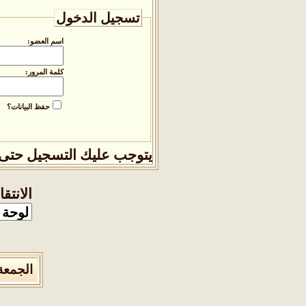
تسجيل الدخول
اسم العضو:
كلمة المرور:
حفظ البيانات؟
يتوجب عليك
التسجيل
حتى 
الانتق
الجمعة 7 من اغسطس 2026 , الساعة الان :31:08