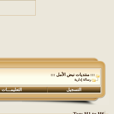
::: منتديات نبض الأمل :::
رسالة إدارية
التسجيل
التعليمـــات
Tags H1 to H6