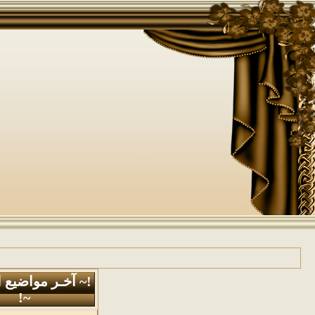
!~ آخـر مواضيع 
~!