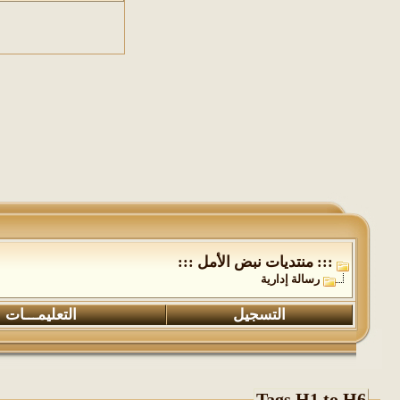
::: منتديات نبض الأمل :::
رسالة إدارية
التسجيل
التعليمـــات
Tags H1 to H6