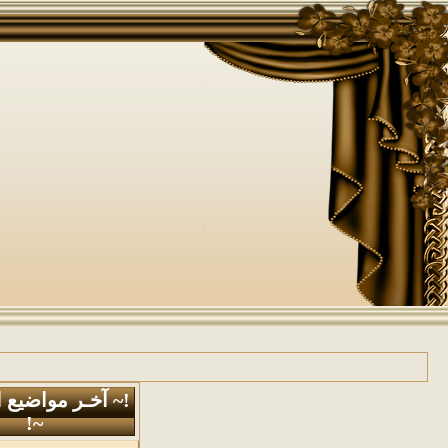
!~ آخـر مواضيع 
~!