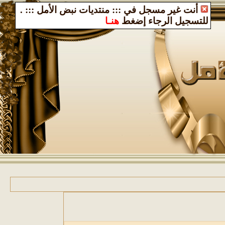
أنت غير مسجل في ::: منتديات نبض الأمل :::
.
تسجيل الرجاء إضغط
هنـا