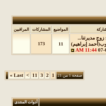
المواضيع
المشاركات
المراقبين
يرتنا...
مد إبراهيم)
11
173
11:44 
»
Last
>
11
3
2
1
صفحة 1 من 21
أدوات المنتدى