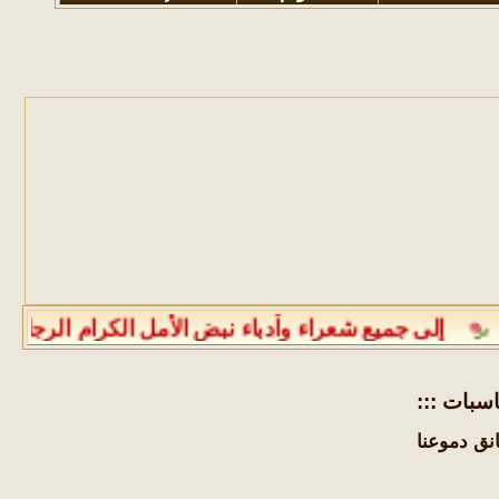
:::
عنا