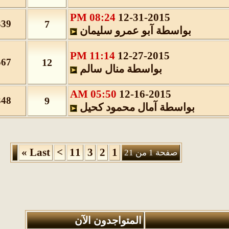
08:24 PM
12-31-2015
339
7
بواسطة
آبو عمرو سليمان
11:14 PM
12-27-2015
567
12
بواسطة
منال سالم
05:50 AM
12-16-2015
348
9
بواسطة
آمال محمود كحيل
»
Last
>
11
3
2
1
صفحة 1 من 21
المتواجدون الآن