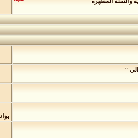
ة والسنة المطهرة
لي "
ب
بوا