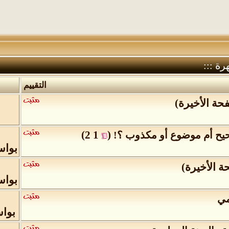
رة :::
التقييم
حة الأخيرة
)
)
2
1
(
يح أم موضوع أو مكذوب ؟!
‏
بوا
ة الأخيرة
)
بوا
مي
بوا