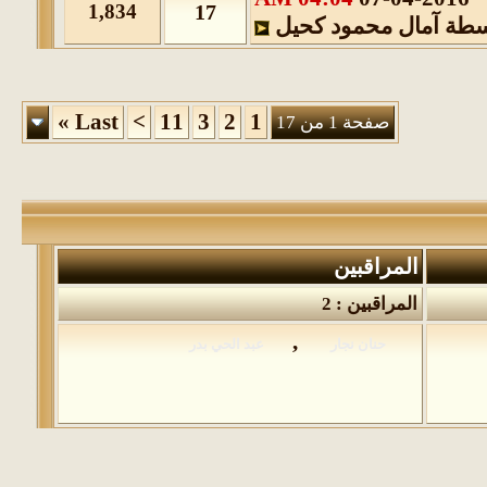
1,834
17
سطة
آمال محمود كحيل
»
Last
>
11
3
2
1
صفحة 1 من 17
المراقبين
المراقبين : 2
,