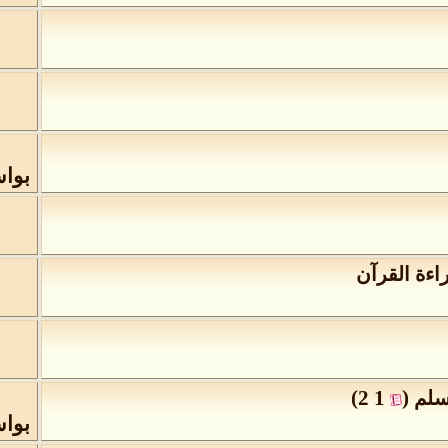
بوا
ءة القرآن
)
2
1
(
سلم
‏
بوا