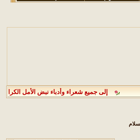
إلى جميع شعراء وأدباء نبض الأمل الكرام الرجاء مراعاة الالتزام بعدم نشر أكثر من عمل أدبي واحد كل ثلاثة أيام كما يرجى من جميع الأعضاء الالتزام بذكر المصدر عند نقل أي موضوع أو التنويه عن كون الموضوع منقولاً بتذييله بكلمة منقول أو إدراج الموضوع في قسم المواضيع المنقولة وأيضُا يمنع منعًا باتًا إدراج الصور المخالفة لتعاليم الدين الإسلامي أو الخادشة للحياء في أي موضوع كان وفي أي قسم من الأقسام شاكرين لكم حسن تعاونكم الجميل ، هذا ونحيطكم علمًا أنه قد تقرر فتح جميع مواضيع قسم ديوان شعراء نبض الأمل وعليه فبإمكان أصحاب الدواوين استكمال دواوينهم بأنفسهم وإضافة جميع نصوصهم إليها
سلام