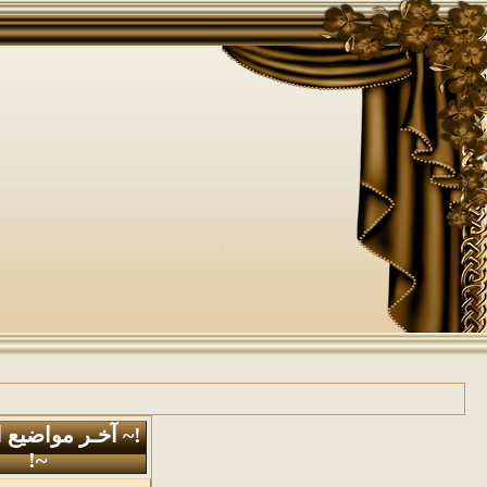
!~ آخـر مواضيع 
~!