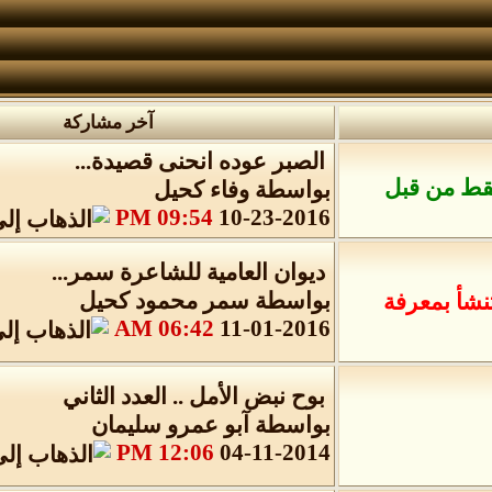
آخر مشاركة
الصبر عوده انحنى قصيدة...
 فقط من قبل
بواسطة
وفاء كحيل
09:54 PM
10-23-2016
ديوان العامية للشاعرة سمر...
بواسطة
سمر محمود كحيل
نشأ بمعرفة
06:42 AM
11-01-2016
بوح نبض الأمل .. العدد الثاني
بواسطة
آبو عمرو سليمان
12:06 PM
04-11-2014