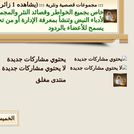
(يشاهده 1 زائر)
::: مجموعات قصصية ونثرية :::
خاص بجميع الخواطر وقصائد النثر والمج
لأدباء النبض وتنشأ بمعرفة الإدارة أو من ت
يسمح للأعضاء بالردود
يحتوي مشاركات جديدة
لا يحتوي مشاركات جديدة
منتدى مغلق
الخميس 6 من اغسطس 2026 , الساعة الان