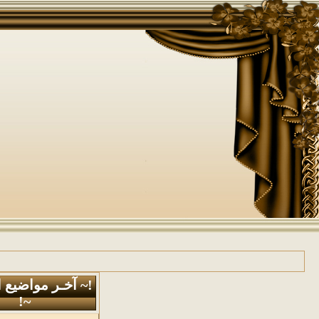
!~ آخـر مواضيع 
~!