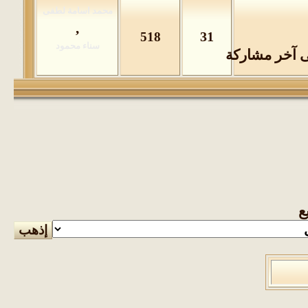
,
31
518
ع