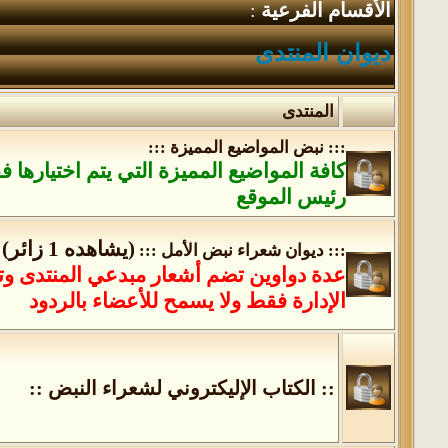
الأقسام الفرعية
:
ديوان المنتدى
المنتدى
::: نبض المواضيع المميزة :::
كافة المواضيع المميزة التي يتم اختيارها
رئيس الموقع
(يشاهده 1 زائر)
::: ديوان شعراء نبض الأمل :::
عدة دواوين تضم أشعار مبدعي المنتدى وت
الإدارة فقط ولا يسمح للأعضاء بالردود
:: الكتاب الإليكتروني لشعراء النبض ::