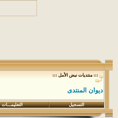
::: منتديات نبض الأمل :::
ديوان المنتدى
التسجيل
التعليمـــات