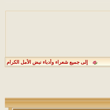
إلى جميع شعراء وأدباء نبض الأمل الكرام الرجاء مراعاة الالتزام بعدم نشر أكثر من عمل أدبي واحد كل ثلاثة أيام كما يرجى من جميع الأعضاء الالتزام بذكر المصدر عند نقل أي موضوع أو التنويه عن كون الموضوع منقولاً بتذييله بكلمة منقول أو إدراج الموضوع في قسم المواضيع المنقولة وأيضُا يمنع منعًا باتًا إدراج الصور المخالفة لتعاليم الدين الإسلامي أو الخادشة للحياء في أي موضوع كان وفي أي قسم من الأقسام شاكرين لكم حسن تعاونكم الجميل ، هذا ونحيطكم علمًا أنه قد تقرر فتح جميع مواضيع قسم ديوان شعراء نبض الأمل وعليه فبإمكان أصحاب الدواوين استكمال دواوينهم بأنفسهم وإضافة جميع نصوصهم إليها