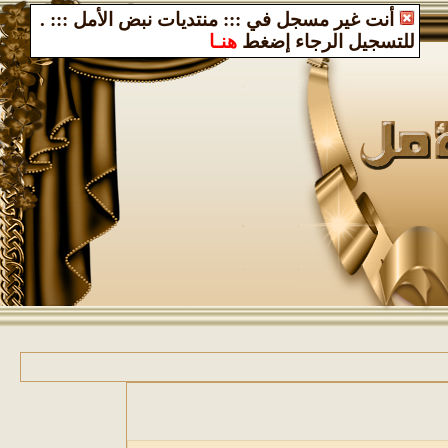
أنت غير مسجل في ::: منتديات نبض الأمل :::
.
للتسجيل الرجاء إضغط
هنـا