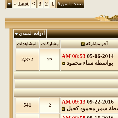
»
Last
>
3
2
1
صفحة 1 من 8
أدوات المنتدى
آخر مشاركة
مشاركات
المشاهدات
08:53 AM
05-06-201
2,872
27
بواسطة
سناء محمود
09:13 AM
09-22-201
541
2
ة
سمر محمود كحيل