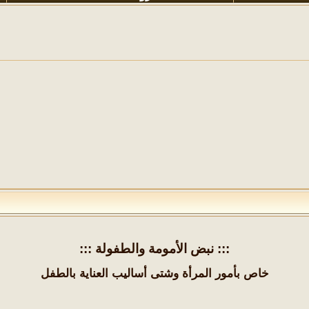
إلى جميع شعراء وأدباء نبض الأمل الكرام الرجاء مراعاة الالتزام بعدم نشر أكثر من عمل أدبي واحد كل ثلاثة أيام كما يرجى من جميع الأعضاء الالتزام بذكر المصدر عند نقل أي موضوع أو التنويه عن كون الموضوع منقولاً بتذييله بكلمة منقول أو إدراج الموضوع في قسم المواضيع المنقولة وأيضُا يمنع منعًا باتًا إدراج الصور المخالفة لتعاليم الدين الإسلامي أو الخادشة للحياء في أي موضوع كان وفي أي قسم من الأقسام شاكرين لكم حسن تعاونكم الجميل ، هذا ونحيطكم علمًا أنه قد تقرر فتح جميع مواضيع قسم ديوان شعراء نبض الأمل وعليه فبإمكان أصحاب الدواوين استكمال دواوينهم بأنفسهم وإضافة جميع نصوصهم إليها
::: نبض الأمومة والطفولة :::
خاص بأمور المرأة وشتى أساليب العناية بالطفل