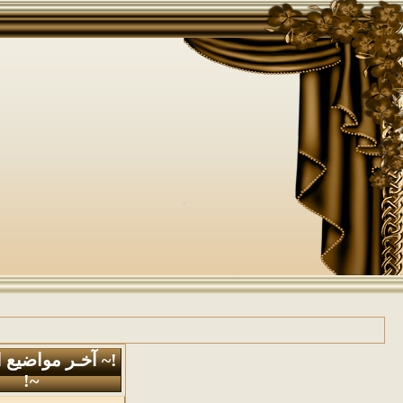
!~ آخـر مواضيع 
~!