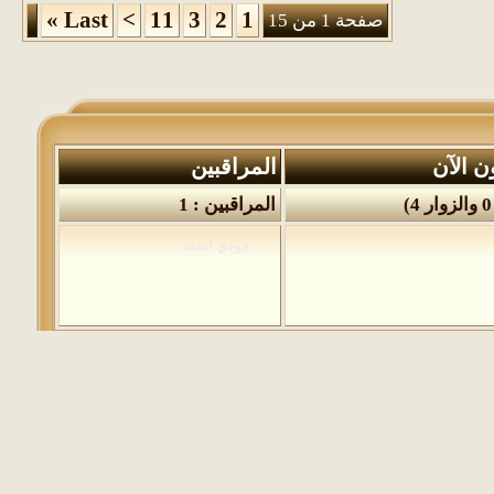
»
Last
>
11
3
2
1
صفحة 1 من 15
ن الآن
المراقبين
المراقبين : 1