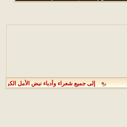
إلى جميع شعراء وأدباء نبض الأمل الكرام الرجاء مراعاة الالتزام بعدم نشر أكثر من عمل أدبي واحد كل ثلاثة أيام كما يرجى من جميع الأعضاء الالتزام بذكر المصدر عند نقل أي موضوع أو التنويه عن كون الموضوع منقولاً بتذييله بكلمة منقول أو إدراج الموضوع في قسم المواضيع المنقولة وأيضُا يمنع منعًا باتًا إدراج الصور المخالفة لتعاليم الدين الإسلامي أو الخادشة للحياء في أي موضوع كان وفي أي قسم من الأقسام شاكرين لكم حسن تعاونكم الجميل ، هذا ونحيطكم علمًا أنه قد تقرر فتح جميع مواضيع قسم ديوان شعراء نبض الأمل وعليه فبإمكان أصحاب الدواوين استكمال دواوينهم بأنفسهم وإضافة جميع نصوصهم إليها