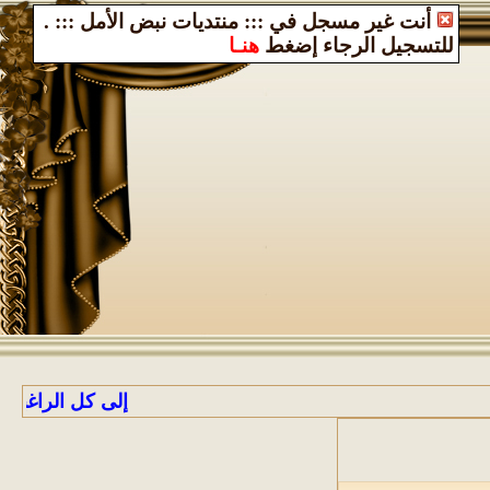
أنت غير مسجل في ::: منتديات نبض الأمل :::
.
للتسجيل الرجاء إضغط
هنـا
إلى كل الراغبين بالانضمام 