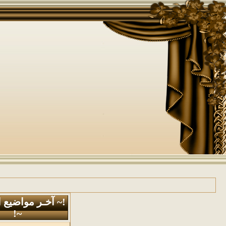
!~ آخـر مواضيع 
~!