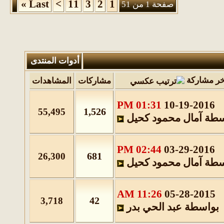
»
Last
>
11
3
2
1
صفحة 1 من 51
أدوات المنتدى
خر مشاركة
مشاركات
المشاهدات
01:31 PM
10-19-2016
1,526
55,495
سطة
آمال محمود كحيل
02:44 PM
03-29-2016
681
26,300
سطة
آمال محمود كحيل
11:26 AM
05-28-2015
42
3,718
بواسطة
عبد الحي بدر