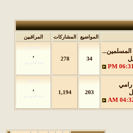
المواضيع
المشاركات
المراقبين
لمسلمين...
,
ل
34
278
06:31 P
رامي
,
ل
203
1,194
04:32 A