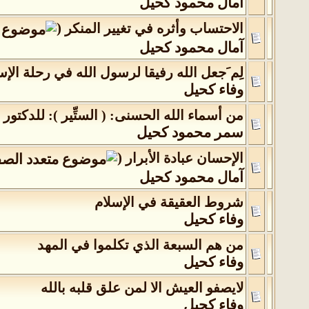
آمال محمود كحيل
(
الاحتساب وأثره في تغيير المنكر
‏
آمال محمود كحيل
لِم َجعل الله رفيقا لرسول الله في رحلة الإ
وفاء كحيل
من أسماء الله الحسنى: ( الستِّير ): للدكتور 
سمر محمود كحيل
(
الإحسان عبادة الأبرار
‏
آمال محمود كحيل
شروط العقيقة في الإسلام
وفاء كحيل
من هم السبعة الذي تكلموا في المهد
وفاء كحيل
لايصفو العيش الا لمن علق قلبه بالله
وفاء كحيل