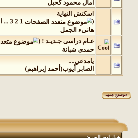
آمال محمود كحيل
اسكتش النهاية
(
1
2
3
...
ا
هانىء الجمل
(
عـام دراسى جـديـد !
‏
حمدى شبانة
يامدعي....
الصابر أيوب(أحمد إبراهيم)
خيارات العرض