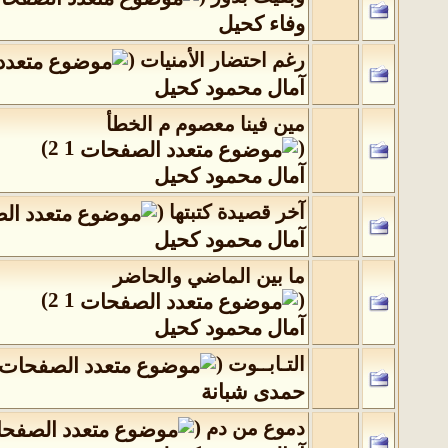
وفاء كحيل
(
رغم احتضار الأمنيات
‏
آمال محمود كحيل
مين فينا معصوم م الخطأ
)
2
1
(
آمال محمود كحيل
(
آخر قصيدة كتبتها
‏
آمال محمود كحيل
ما بين الماضي والحاضر
)
2
1
(
آمال محمود كحيل
(
التـابــوت
‏
حمدى شبانة
(
دموع من دم
‏