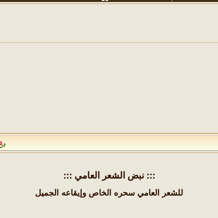
إلى جميع شعراء وأدباء نبض الأمل الكرام الرجاء مراعاة الالتزام بعدم نشر أكثر من عمل أدبي واحد كل ثلاثة أيام كما يرجى من جميع الأعضاء الالتزام بذكر المصدر عند نقل أي موضوع أو التنويه عن كون الموضوع منقولاً بتذييله بكلمة منقول أو إدراج الموضوع في قسم المواضيع المنقولة وأيضُا يمنع منعًا باتًا إدراج الصور المخالفة لتعاليم الدين الإسلامي أو الخادشة للحياء في أي موضوع كان وفي أي قسم من الأقسام شاكرين لكم حسن تعاونكم الجميل ، هذا ونحيطكم علمًا أنه قد تقرر فتح جميع مواضيع قسم ديوان شعراء نبض الأمل وعليه فبإمكان أصحاب الدواوين استكمال دواوينهم بأنفسهم وإضافة جميع نصوصهم إليها
::: نبض الشعر العامي :::
للشعر العامي سحره الخاص وإيقاعه الجميل