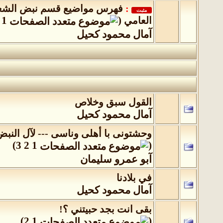
:
فهرس مواضيع قسم نبض الشع
مثبت
1
(
العامي
‏
آمال محمود كحيل
القول سبق وخلاص
آمال محمود كحيل
وحشتونى با أهلى وناسى --- لآل النبض
)
3
2
1
(
آبو عمرو سليمان
في بلادنا
آمال محمود كحيل
بقى انت بجد حبيتني ؟!
)
2
1
(