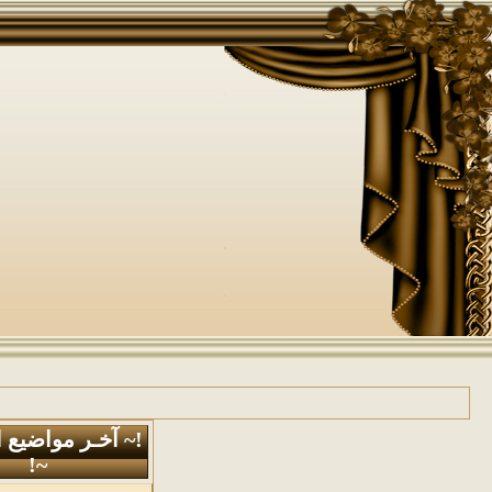
!~ آخـر مواضيع 
~!