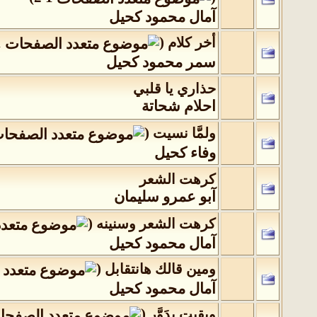
آمال محمود كحيل
1
(
أخر كلام
‏
سمر محمود كحيل
حذاري يا قلبي
احلام شحاتة
(
ولمَّا نسيت
‏
وفاء كحيل
كرهت الشعر
آبو عمرو سليمان
(
كرهت الشعر وسنينه
‏
آمال محمود كحيل
(
ومين قالك هانتقابل
‏
آمال محمود كحيل
(
وبقيت بدَوَّر
‏