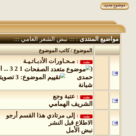
مواضيع المنتدى
: ::: نبض الشعر العامي :::
الموضوع
/
كاتب الموضوع
:
مـحـاورات الأدبـاتـيـة
مثبت
(
1
2
3
...
ا
حمدى
شبانة
:
عتبة وجع
مثبت
الشريف الهمامي
:
إلى مرتادي هذا القسم أرجو
مثبت
الاطلاع قبل النشر
نبض الأمل